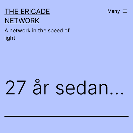
Hoppa
THE ERICADE
Meny
till
NETWORK
innehåll
A network in the speed of
light
27 år sedan…