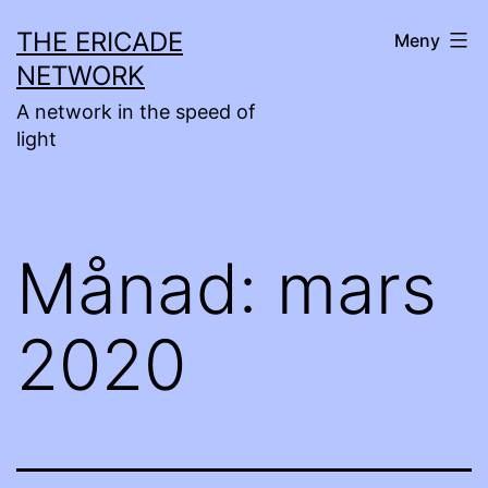
Hoppa
THE ERICADE
Meny
till
NETWORK
innehåll
A network in the speed of
light
Månad:
mars
2020