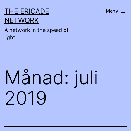
Hoppa
THE ERICADE
Meny
till
NETWORK
innehåll
A network in the speed of
light
Månad:
juli
2019