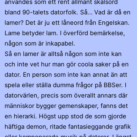
användes som ett rent allmänt skälsord
bland 90-talets datorfolk. Så… Vad är då en
lamer? Det är ju ett låneord från Engelskan.
Lame betyder lam. I överförd bemärkelse,
någon som är inkapabel.
Så en lamer är alltså någon som inte kan
och inte vet hur man gör coola saker på en
dator. En person som inte kan annat än att
spela eller ställa dumma frågor på BBSer. I
datorvärlen, precis som överallt annars där
människor bygger gemenskaper, fanns det
en hierarki. Högst upp stod de som gjorde
häftiga demon, ritade fantasieggande grafik
eller komponerade musik på datorer. Längst