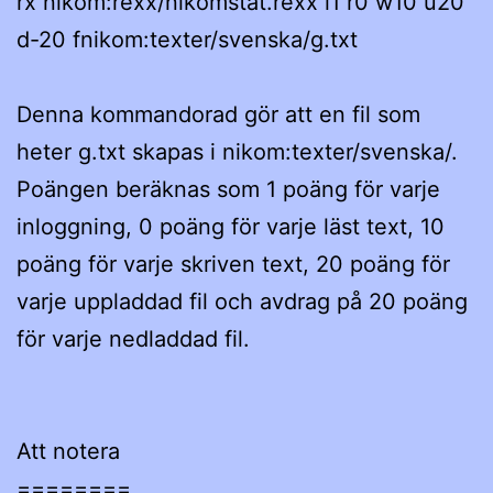
rx nikom:rexx/nikomstat.rexx i1 r0 w10 u20
d-20 fnikom:texter/svenska/g.txt
Denna kommandorad gör att en fil som
heter g.txt skapas i nikom:texter/svenska/.
Poängen beräknas som 1 poäng för varje
inloggning, 0 poäng för varje läst text, 10
poäng för varje skriven text, 20 poäng för
varje uppladdad fil och avdrag på 20 poäng
för varje nedladdad fil.
Att notera
========