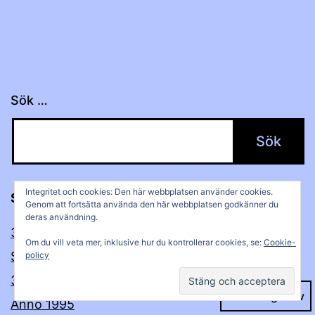
Sök …
Integritet och cookies: Den här webbplatsen använder cookies.
Senaste inläggen
Genom att fortsätta använda den här webbplatsen godkänner du
deras användning.
32 år sedan…
Om du vill veta mer, inklusive hur du kontrollerar cookies, se:
Cookie-
Sommarhälsning från Southcentral!
policy
31 år sedan…
Mörkt läge:
Anno 1995