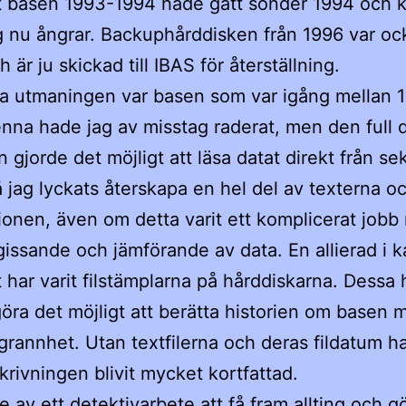
 basen 1993-1994 hade gått sönder 1994 och k
ag nu ångrar. Backuphårddisken från 1996 var oc
h är ju skickad till IBAS för återställning.
a utmaningen var basen som var igång mellan 
nna hade jag av misstag raderat, men den full
n gjorde det möjligt att läsa datat direkt från se
å jag lyckats återskapa en hel del av texterna o
ionen, även om detta varit ett komplicerat job
issande och jämförande av data. En allierad i
 har varit filstämplarna på hårddiskarna. Dessa 
öra det möjligt att berätta historien om basen 
grannhet. Utan textfilerna och deras fildatum h
skrivningen blivit mycket kortfattad.
te av ett detektivarbete att få fram allting och gö