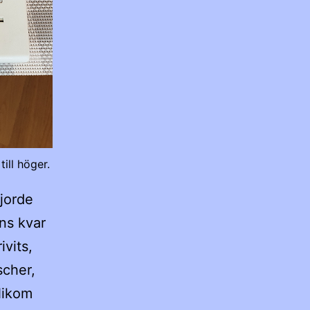
ill höger.
jorde
nns kvar
vits,
scher,
 Nikom