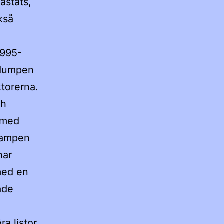
astats,
kså
1995-
 dumpen
ktorerna.
ch
b med
 kampen
har
med en
ade
ra listor