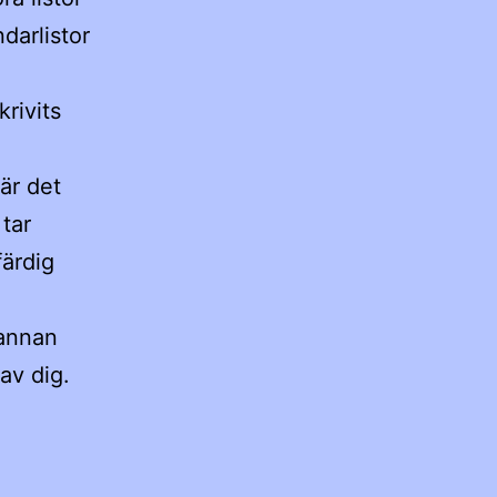
darlistor
rivits
är det
 tar
färdig
 annan
av dig.