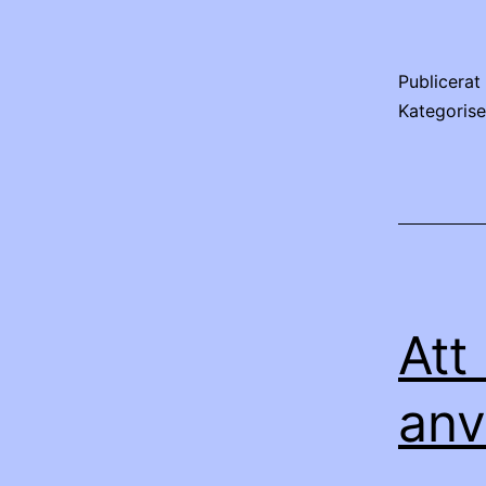
Publicera
Kategoris
Att
anv