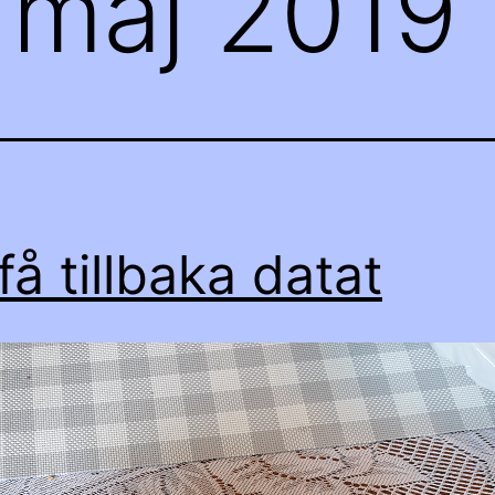
:
maj 2019
 få tillbaka datat