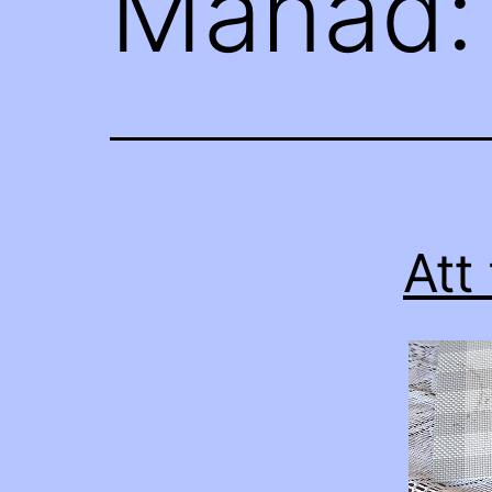
Månad
Att