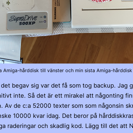
a Amiga-hårddisk till vänster och min sista Amiga-hårddisk t
 det begav sig var det få som tog backup. Jag g
itivt inte. Så det är ett mirakel att någonting fi
. Av de c:a 52000 texter som som någonsin skri
nske 10000 kvar idag. Det beror på hårddiskkra
iga raderingar och skadlig kod. Lägg till det att