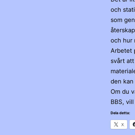
och stat
som gene
återskap
och hur 
Arbetet 
svårt att
material
den kan 
Om du va
BBS, vil
Dela detta:
X