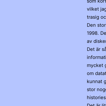
som kört
vilket j
trasig oc
Den stor
1998. De
av diske
Det är s
informat
mycket g
om datat
kunnat g
stor nog
historie
Det är li