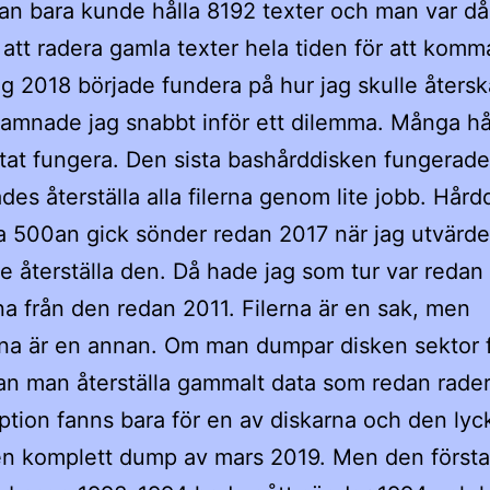
jan bara kunde hålla 8192 texter och man var då 
att radera gamla texter hela tiden för att komm
ag 2018 började fundera på hur jag skulle åters
amnade jag snabbt inför ett dilemma. Många hå
tat fungera. Den sista bashårddisken fungerade
ades återställa alla filerna genom lite jobb. Hår
ga 500an gick sönder redan 2017 när jag utvärd
e återställa den. Då hade jag som tur var redan
erna från den redan 2011. Filerna är en sak, men
na är en annan. Om man dumpar disken sektor 
an man återställa gammalt data som redan rader
tion fanns bara för en av diskarna och den ly
en komplett dump av mars 2019. Men den första