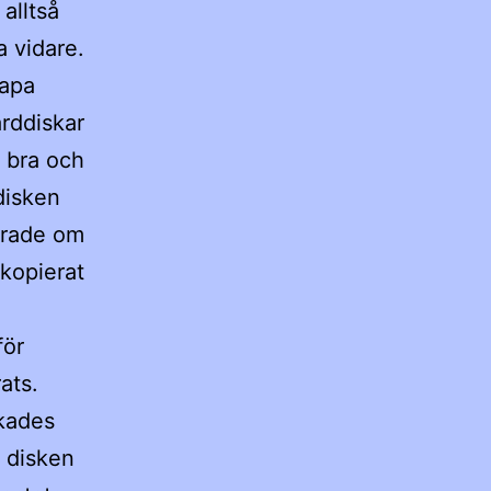
alltså
a vidare.
kapa
rddiskar
 bra och
ddisken
erade om
 kopierat
för
ats.
ckades
 disken