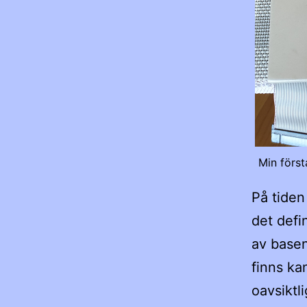
Min först
På tiden
det defin
av basen
finns ka
oavsiktl