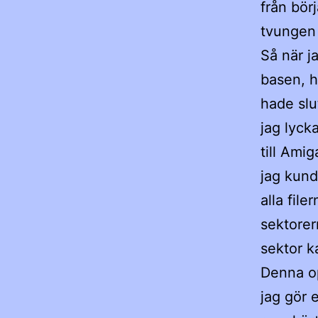
från bör
tvungen 
Så när j
basen, h
hade slu
jag lyck
till Ami
jag kund
alla fil
sektorer
sektor k
Denna op
jag gör 