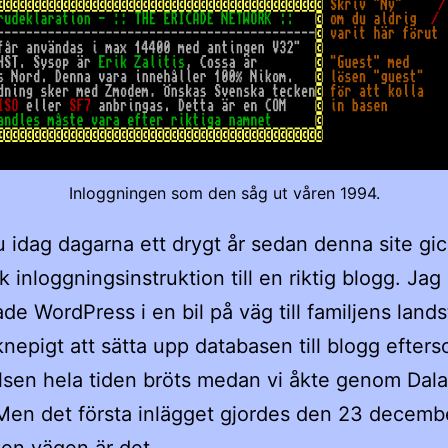
Inloggningen som den såg ut våren 1994.
u idag dagarna ett drygt år sedan denna site gic
k inloggningsinstruktion till en riktig blogg. Jag
ade WordPress i en bil på väg till familjens lands
knepigt att sätta upp databasen till blogg efter
lsen hela tiden bröts medan vi åkte genom Dal
Men det första inlägget gjordes den 23 decemb