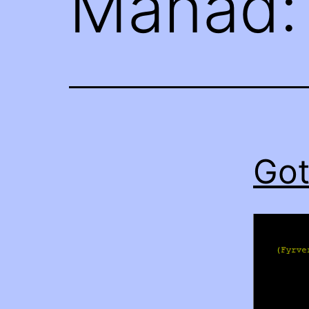
Månad
Gott