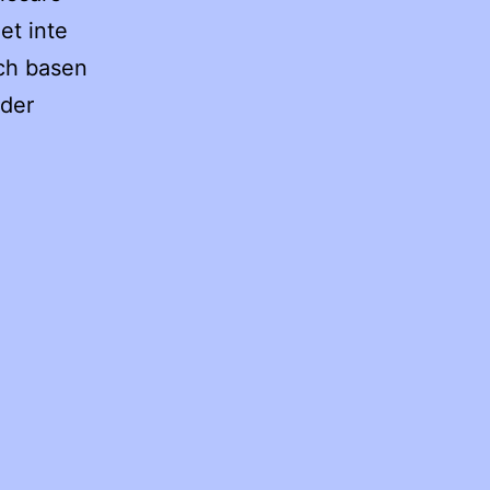
et inte
och basen
ider