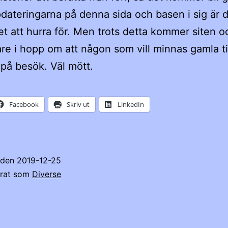
ateringarna på denna sida och basen i sig är d
t att hurra för. Men trots detta kommer siten 
are i hopp om att någon som vill minnas gamla t
på besök. Väl mött.
Facebook
Skriv ut
LinkedIn
t den
2019-12-25
erat som
Diverse