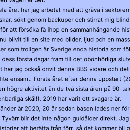
en vägen är det.
la året har jag arbetat med att gräva i sektorer
skar, sökt genom backuper och stirrat mig blind
 för att försöka få ihop en sammanhängande hist
u blivit till en site med bilder, ljud och en mas
ser som troligen är Sverige enda historia som föl
 dess första dagar fram till det obönhörliga slute
t har jag också drivit denna BBS vidare och det 
lite ensamt. Första året efter denna uppstart (2
en högre aktivitet än de två sista åren på 90-tal
nbarliga skäl!). 2019 har varit ett svagare år.
änder år 2020, 20 år sedan basen lades ner för
Tyvärr blir det inte någon guldålder direkt. Jag 
istorier att berätta från förr, så det kommer bli 