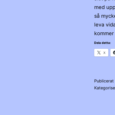
med uppd
så mycke
leva vid
kommer 
Dela detta:
X
Publicera
Kategoris