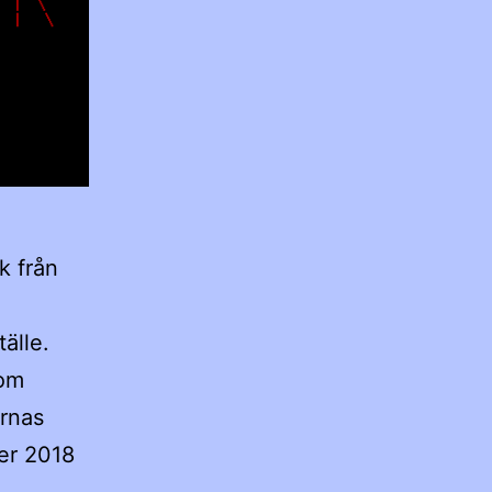
k från
tälle.
som
arnas
er 2018