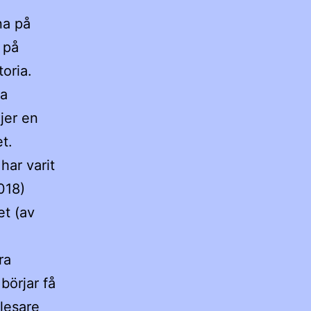
na på
 på
oria.
sa
jer en
t.
har varit
018)
et (av
ra
börjar få
glesare