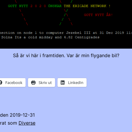
Så är vi här i framtiden. Var är min flygande bil?
Facebook
Skriv ut
LinkedIn
t den
2019-12-31
erat som
Diverse