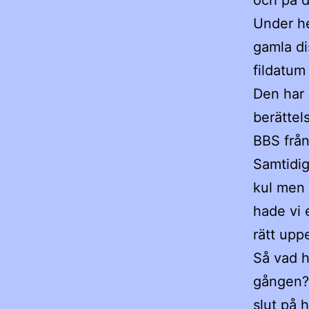
och på d
Under he
gamla di
fildatum
Den har n
berättel
BBS från
Samtidig
kul men 
hade vi 
rätt uppe
Så vad h
gången? 
slut på h