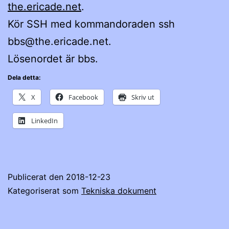
the.ericade.net
.
Kör SSH med kommandoraden ssh
bbs@the.ericade.net.
Lösenordet är bbs.
Dela detta:
X
Facebook
Skriv ut
LinkedIn
Publicerat den
2018-12-23
Kategoriserat som
Tekniska dokument