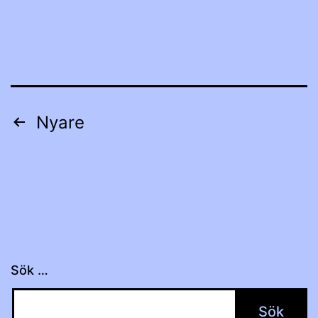
Sidnumrering
Nyare
för
inlägg
Sök …