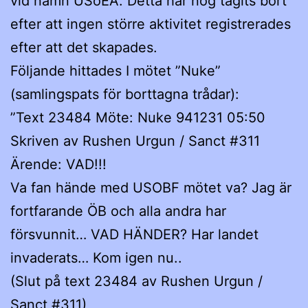
vid namn USoEA. Detta har nog tagits bort
efter att ingen större aktivitet registrerades
efter att det skapades.
Följande hittades I mötet ”Nuke”
(samlingspats för borttagna trådar):
”Text 23484 Möte: Nuke 941231 05:50
Skriven av Rushen Urgun / Sanct #311
Ärende: VAD!!!
Va fan hände med USOBF mötet va? Jag är
fortfarande ÖB och alla andra har
försvunnit… VAD HÄNDER? Har landet
invaderats… Kom igen nu..
(Slut på text 23484 av Rushen Urgun /
Sanct #311)