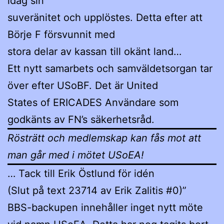
idag sin
suveränitet och upplöstes. Detta efter att
Börje F försvunnit med
stora delar av kassan till okänt land…
Ett nytt samarbets och samväldetsorgan tar
över efter USoBF. Det är United
States of ERICADES Användare som
godkänts av FN’s säkerhetsråd.
Rösträtt och medlemskap kan fås mot att
man går med i mötet USoEA!
… Tack till Erik Östlund för idén
(Slut på text 23714 av Erik Zalitis #0)”
BBS-backupen innehåller inget nytt möte