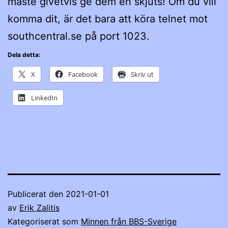
måste givetvis ge dem en skjuts! Om du vill
komma dit, är det bara att köra telnet mot
southcentral.se på port 1023.
Dela detta:
X
Facebook
Skriv ut
LinkedIn
Publicerat den
2021-01-01
av
Erik Zalitis
Kategoriserat som
Minnen från BBS-Sverige