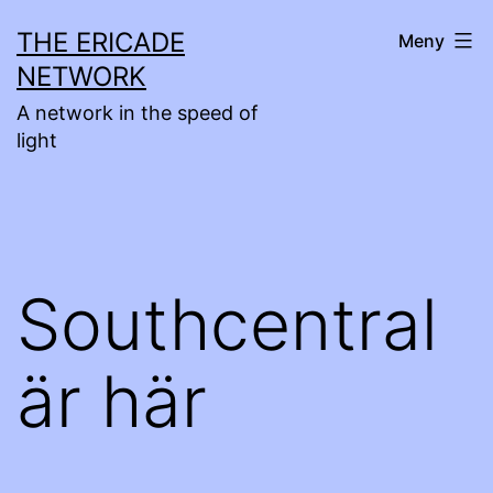
Hoppa
THE ERICADE
Meny
till
NETWORK
innehåll
A network in the speed of
light
Southcentral
är här